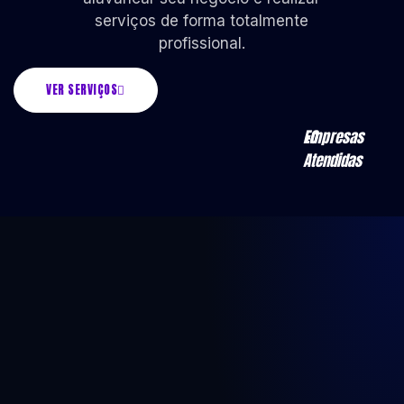
serviços de forma totalmente
profissional.
VER SERVIÇOS
Empresas
+
0
Atendidas